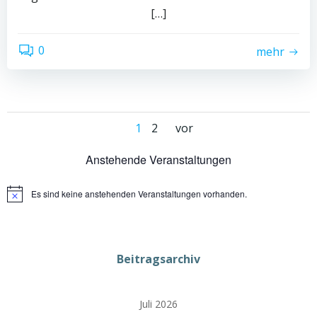
[…]
0
mehr
Posts
Posts
Page
Page
1
2
vor
navigation
navigation
Anstehende Veranstaltungen
Es sind keine anstehenden Veranstaltungen vorhanden.
Hinweis
Beitragsarchiv
Juli 2026